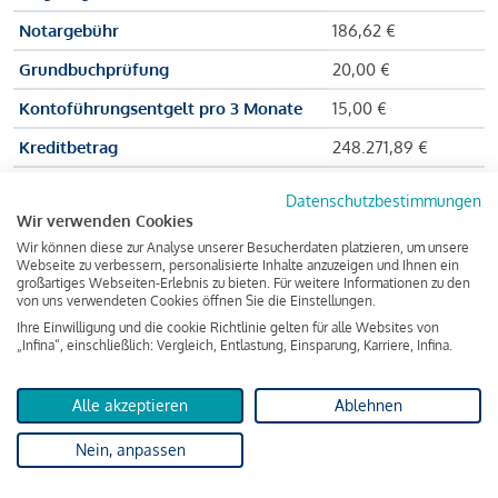
Notargebühr
186,62 €
Grundbuchprüfung
20,00 €
Kontoführungsentgelt pro 3 Monate
15,00 €
Kreditbetrag
248.271,89 €
Effektiver Jahreszinssatz
3,591 % p.a.
Datenschutzbestimmungen
Wir verwenden Cookies
Zu zahlender Gesamtbetrag
384.703,75 €
Wir können diese zur Analyse unserer Besucherdaten platzieren, um unsere
Kreditvermittler
INFINA Credit
Webseite zu verbessern, personalisierte Inhalte anzuzeigen und Ihnen ein
großartiges Webseiten-Erlebnis zu bieten. Für weitere Informationen zu den
Broker GmbH
von uns verwendeten Cookies öffnen Sie die Einstellungen.
Ihre Einwilligung und die cookie Richtlinie gelten für alle Websites von
„Infina“, einschließlich: Vergleich, Entlastung, Einsparung, Karriere, Infina.
Martina und Max Mustermann bekommen also eine Summe
von 237.000 Euro ausgezahlt, um die Wohnung zu kaufen.
Alle akzeptieren
Ablehnen
Darüber hinaus fallen aber noch einige Gebühren an (z. B. die
Nein, anpassen
Grundbucheintragungsgebühr), sodass die Bank den
Mustermanns
insgesamt einen Kreditbetrag
von 248.271,89