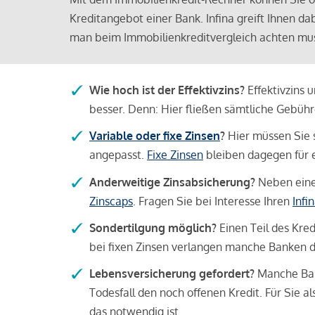
Kreditangebot einer Bank. Infina greift Ihnen da
man beim Immobilienkreditvergleich achten mu
Wie hoch ist der Effektivzins?
Effektivzins 
besser. Denn: Hier fließen sämtliche Gebü
Variable oder fixe Zinsen
?
Hier müssen Sie 
angepasst.
Fixe Zinsen
bleiben dagegen für e
Anderweitige Zinsabsicherung?
Neben einer
Zinscaps
. Fragen Sie bei Interesse Ihren
Infi
Sondertilgung möglich?
Einen Teil des Kred
bei fixen Zinsen verlangen manche Banken da
Lebensversicherung gefordert?
Manche Bank
Todesfall den noch offenen Kredit. Für Sie a
das notwendig ist.