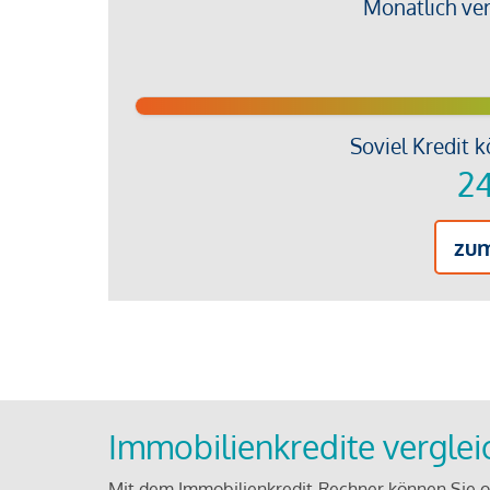
Monatlich ve
Soviel Kredit k
24
zu
Immobilienkredite vergle
Mit dem Immobilienkredit-Rechner können Sie on