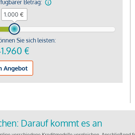
rfügbarer Betrag:
€
önnen Sie sich leisten:
1.960
€
m Angebot
ichen: Darauf kommt es an
line verschiedene Kreditmodelle vergleichen. Anschließend f