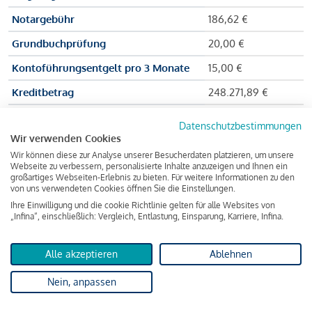
Notargebühr
186,62 €
Grundbuchprüfung
20,00 €
Kontoführungsentgelt pro 3 Monate
15,00 €
Kreditbetrag
248.271,89 €
Effektiver Jahreszinssatz
3,591 % p.a.
Datenschutzbestimmungen
Wir verwenden Cookies
Zu zahlender Gesamtbetrag
384.703,75 €
Wir können diese zur Analyse unserer Besucherdaten platzieren, um unsere
Kreditvermittler
INFINA Credit
Webseite zu verbessern, personalisierte Inhalte anzuzeigen und Ihnen ein
großartiges Webseiten-Erlebnis zu bieten. Für weitere Informationen zu den
Broker GmbH
von uns verwendeten Cookies öffnen Sie die Einstellungen.
Ihre Einwilligung und die cookie Richtlinie gelten für alle Websites von
„Infina“, einschließlich: Vergleich, Entlastung, Einsparung, Karriere, Infina.
Martina und Max Mustermann bekommen also eine Summe
von 237.000 Euro ausgezahlt, um die Wohnung zu kaufen.
Alle akzeptieren
Ablehnen
Darüber hinaus fallen aber noch einige Gebühren an (z. B. die
Nein, anpassen
Grundbucheintragungsgebühr), sodass die Bank den
Mustermanns
insgesamt einen Kreditbetrag
von 248.271,89