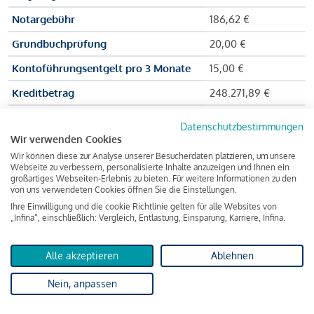
Notargebühr
186,62 €
Grundbuchprüfung
20,00 €
Kontoführungsentgelt pro 3 Monate
15,00 €
Kreditbetrag
248.271,89 €
Effektiver Jahreszinssatz
3,591 % p.a.
Datenschutzbestimmungen
Wir verwenden Cookies
Zu zahlender Gesamtbetrag
384.703,75 €
Wir können diese zur Analyse unserer Besucherdaten platzieren, um unsere
Kreditvermittler
INFINA Credit
Webseite zu verbessern, personalisierte Inhalte anzuzeigen und Ihnen ein
großartiges Webseiten-Erlebnis zu bieten. Für weitere Informationen zu den
Broker GmbH
von uns verwendeten Cookies öffnen Sie die Einstellungen.
Ihre Einwilligung und die cookie Richtlinie gelten für alle Websites von
„Infina“, einschließlich: Vergleich, Entlastung, Einsparung, Karriere, Infina.
Martina und Max Mustermann bekommen also eine Summe
von 237.000 Euro ausgezahlt, um die Wohnung zu kaufen.
Alle akzeptieren
Ablehnen
Darüber hinaus fallen aber noch einige Gebühren an (z. B. die
Nein, anpassen
Grundbucheintragungsgebühr), sodass die Bank den
Mustermanns
insgesamt einen Kreditbetrag
von 248.271,89