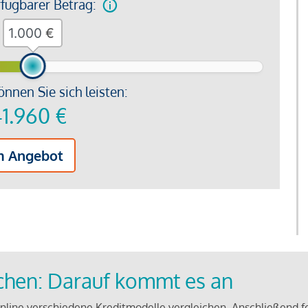
rfügbarer Betrag:
€
önnen Sie sich leisten:
1.960
€
m Angebot
ichen: Darauf kommt es an
line verschiedene Kreditmodelle vergleichen. Anschließend f