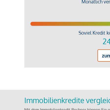
Monatlich ve
Soviel Kredit k
24
zu
Immobilienkredite vergle
Mit dem Immobilienkredit-Rechner können Sie on