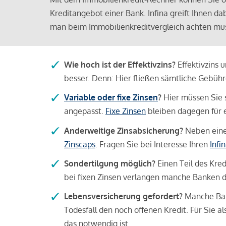
Kreditangebot einer Bank. Infina greift Ihnen da
man beim Immobilienkreditvergleich achten mu
Wie hoch ist der Effektivzins?
Effektivzins 
besser. Denn: Hier fließen sämtliche Gebü
Variable oder fixe Zinsen
?
Hier müssen Sie 
angepasst.
Fixe Zinsen
bleiben dagegen für e
Anderweitige Zinsabsicherung?
Neben einer
Zinscaps
. Fragen Sie bei Interesse Ihren
Infi
Sondertilgung möglich?
Einen Teil des Kred
bei fixen Zinsen verlangen manche Banken da
Lebensversicherung gefordert?
Manche Bank
Todesfall den noch offenen Kredit. Für Sie a
das notwendig ist.