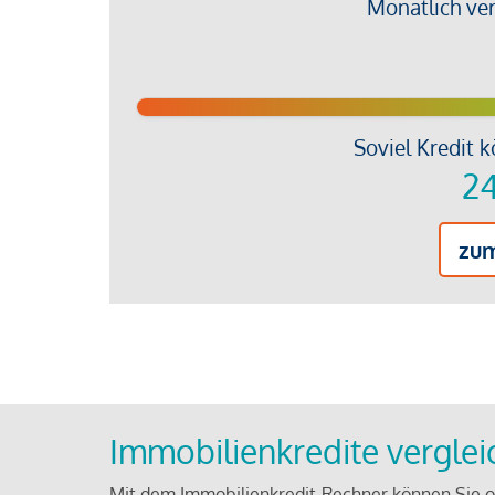
Monatlich ve
Soviel Kredit k
24
zu
Immobilienkredite vergle
Mit dem Immobilienkredit-Rechner können Sie on