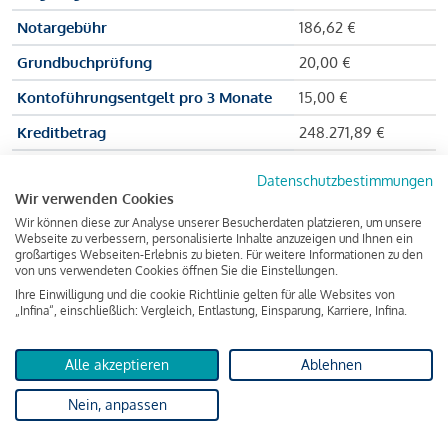
Notargebühr
186,62 €
Grundbuchprüfung
20,00 €
Kontoführungsentgelt pro 3 Monate
15,00 €
Kreditbetrag
248.271,89 €
Effektiver Jahreszinssatz
3,591 % p.a.
Datenschutzbestimmungen
Wir verwenden Cookies
Zu zahlender Gesamtbetrag
384.703,75 €
Wir können diese zur Analyse unserer Besucherdaten platzieren, um unsere
Kreditvermittler
INFINA Credit
Webseite zu verbessern, personalisierte Inhalte anzuzeigen und Ihnen ein
großartiges Webseiten-Erlebnis zu bieten. Für weitere Informationen zu den
Broker GmbH
von uns verwendeten Cookies öffnen Sie die Einstellungen.
Ihre Einwilligung und die cookie Richtlinie gelten für alle Websites von
„Infina“, einschließlich: Vergleich, Entlastung, Einsparung, Karriere, Infina.
Martina und Max Mustermann bekommen also eine Summe
von 237.000 Euro ausgezahlt, um die Wohnung zu kaufen.
Alle akzeptieren
Ablehnen
Darüber hinaus fallen aber noch einige Gebühren an (z. B. die
Nein, anpassen
Grundbucheintragungsgebühr), sodass die Bank den
Mustermanns
insgesamt einen Kreditbetrag
von 248.271,89