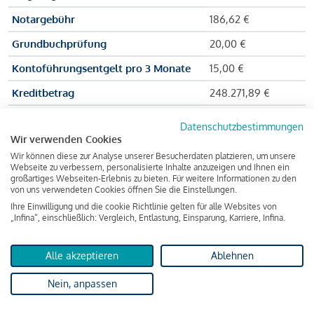
Notargebühr
186,62 €
Grundbuchprüfung
20,00 €
Kontoführungsentgelt pro 3 Monate
15,00 €
Kreditbetrag
248.271,89 €
Effektiver Jahreszinssatz
3,591 % p.a.
Datenschutzbestimmungen
Wir verwenden Cookies
Zu zahlender Gesamtbetrag
384.703,75 €
Wir können diese zur Analyse unserer Besucherdaten platzieren, um unsere
Kreditvermittler
INFINA Credit
Webseite zu verbessern, personalisierte Inhalte anzuzeigen und Ihnen ein
großartiges Webseiten-Erlebnis zu bieten. Für weitere Informationen zu den
Broker GmbH
von uns verwendeten Cookies öffnen Sie die Einstellungen.
Ihre Einwilligung und die cookie Richtlinie gelten für alle Websites von
„Infina“, einschließlich: Vergleich, Entlastung, Einsparung, Karriere, Infina.
Martina und Max Mustermann bekommen also eine Summe
von 237.000 Euro ausgezahlt, um die Wohnung zu kaufen.
Alle akzeptieren
Ablehnen
Darüber hinaus fallen aber noch einige Gebühren an (z. B. die
Nein, anpassen
Grundbucheintragungsgebühr), sodass die Bank den
Mustermanns
insgesamt einen Kreditbetrag
von 248.271,89