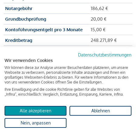
Notargebühr
186,62 €
Grundbuchprüfung
20,00 €
Kontoführungsentgelt pro 3 Monate
15,00 €
Kreditbetrag
248.271,89 €
Effektiver Jahreszinssatz
3,591 % p.a.
Datenschutzbestimmungen
Wir verwenden Cookies
Zu zahlender Gesamtbetrag
384.703,75 €
Wir können diese zur Analyse unserer Besucherdaten platzieren, um unsere
Kreditvermittler
INFINA Credit
Webseite zu verbessern, personalisierte Inhalte anzuzeigen und Ihnen ein
großartiges Webseiten-Erlebnis zu bieten. Für weitere Informationen zu den
Broker GmbH
von uns verwendeten Cookies öffnen Sie die Einstellungen.
Ihre Einwilligung und die cookie Richtlinie gelten für alle Websites von
„Infina“, einschließlich: Vergleich, Entlastung, Einsparung, Karriere, Infina.
Martina und Max Mustermann bekommen also eine Summe
von 237.000 Euro ausgezahlt, um die Wohnung zu kaufen.
Alle akzeptieren
Ablehnen
Darüber hinaus fallen aber noch einige Gebühren an (z. B. die
Nein, anpassen
Grundbucheintragungsgebühr), sodass die Bank den
Mustermanns
insgesamt einen Kreditbetrag
von 248.271,89