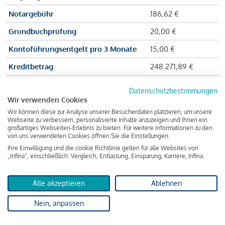
Notargebühr
186,62 €
Grundbuchprüfung
20,00 €
Kontoführungsentgelt pro 3 Monate
15,00 €
Kreditbetrag
248.271,89 €
Effektiver Jahreszinssatz
3,591 % p.a.
Datenschutzbestimmungen
Wir verwenden Cookies
Zu zahlender Gesamtbetrag
384.703,75 €
Wir können diese zur Analyse unserer Besucherdaten platzieren, um unsere
Kreditvermittler
INFINA Credit
Webseite zu verbessern, personalisierte Inhalte anzuzeigen und Ihnen ein
großartiges Webseiten-Erlebnis zu bieten. Für weitere Informationen zu den
Broker GmbH
von uns verwendeten Cookies öffnen Sie die Einstellungen.
Ihre Einwilligung und die cookie Richtlinie gelten für alle Websites von
„Infina“, einschließlich: Vergleich, Entlastung, Einsparung, Karriere, Infina.
Martina und Max Mustermann bekommen also eine Summe
von 237.000 Euro ausgezahlt, um die Wohnung zu kaufen.
Alle akzeptieren
Ablehnen
Darüber hinaus fallen aber noch einige Gebühren an (z. B. die
Nein, anpassen
Grundbucheintragungsgebühr), sodass die Bank den
Mustermanns
insgesamt einen Kreditbetrag
von 248.271,89