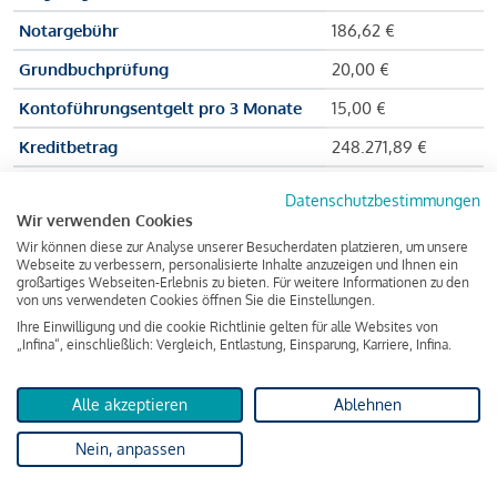
Notargebühr
186,62 €
Grundbuchprüfung
20,00 €
Kontoführungsentgelt pro 3 Monate
15,00 €
Kreditbetrag
248.271,89 €
Effektiver Jahreszinssatz
3,591 % p.a.
Datenschutzbestimmungen
Wir verwenden Cookies
Zu zahlender Gesamtbetrag
384.703,75 €
Wir können diese zur Analyse unserer Besucherdaten platzieren, um unsere
Kreditvermittler
INFINA Credit
Webseite zu verbessern, personalisierte Inhalte anzuzeigen und Ihnen ein
großartiges Webseiten-Erlebnis zu bieten. Für weitere Informationen zu den
Broker GmbH
von uns verwendeten Cookies öffnen Sie die Einstellungen.
Ihre Einwilligung und die cookie Richtlinie gelten für alle Websites von
„Infina“, einschließlich: Vergleich, Entlastung, Einsparung, Karriere, Infina.
Martina und Max Mustermann bekommen also eine Summe
von 237.000 Euro ausgezahlt, um die Wohnung zu kaufen.
Alle akzeptieren
Ablehnen
Darüber hinaus fallen aber noch einige Gebühren an (z. B. die
Nein, anpassen
Grundbucheintragungsgebühr), sodass die Bank den
Mustermanns
insgesamt einen Kreditbetrag
von 248.271,89