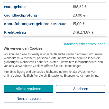
Notargebühr
186,62 €
Grundbuchprüfung
20,00 €
Kontoführungsentgelt pro 3 Monate
15,00 €
Kreditbetrag
248.271,89 €
Effektiver Jahreszinssatz
3,591 % p.a.
Datenschutzbestimmungen
Wir verwenden Cookies
Zu zahlender Gesamtbetrag
384.703,75 €
Wir können diese zur Analyse unserer Besucherdaten platzieren, um unsere
Kreditvermittler
INFINA Credit
Webseite zu verbessern, personalisierte Inhalte anzuzeigen und Ihnen ein
großartiges Webseiten-Erlebnis zu bieten. Für weitere Informationen zu den
Broker GmbH
von uns verwendeten Cookies öffnen Sie die Einstellungen.
Ihre Einwilligung und die cookie Richtlinie gelten für alle Websites von
„Infina“, einschließlich: Vergleich, Entlastung, Einsparung, Karriere, Infina.
Martina und Max Mustermann bekommen also eine Summe
von 237.000 Euro ausgezahlt, um die Wohnung zu kaufen.
Alle akzeptieren
Ablehnen
Darüber hinaus fallen aber noch einige Gebühren an (z. B. die
Nein, anpassen
Grundbucheintragungsgebühr), sodass die Bank den
Mustermanns
insgesamt einen Kreditbetrag
von 248.271,89