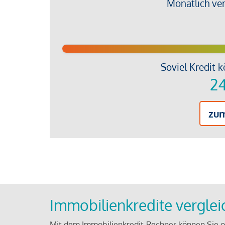
Monatlich ve
Soviel Kredit k
24
zu
Immobilienkredite vergle
Mit dem Immobilienkredit-Rechner können Sie on