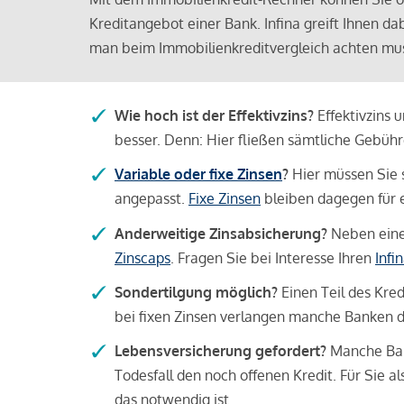
Kreditangebot einer Bank. Infina greift Ihnen da
man beim Immobilienkreditvergleich achten mu
Wie hoch ist der Effektivzins?
Effektivzins 
besser. Denn: Hier fließen sämtliche Gebü
Variable oder fixe Zinsen
?
Hier müssen Sie 
angepasst.
Fixe Zinsen
bleiben dagegen für e
Anderweitige Zinsabsicherung?
Neben einer
Zinscaps
. Fragen Sie bei Interesse Ihren
Infi
Sondertilgung möglich?
Einen Teil des Kred
bei fixen Zinsen verlangen manche Banken da
Lebensversicherung gefordert?
Manche Bank
Todesfall den noch offenen Kredit. Für Sie a
das notwendig ist.