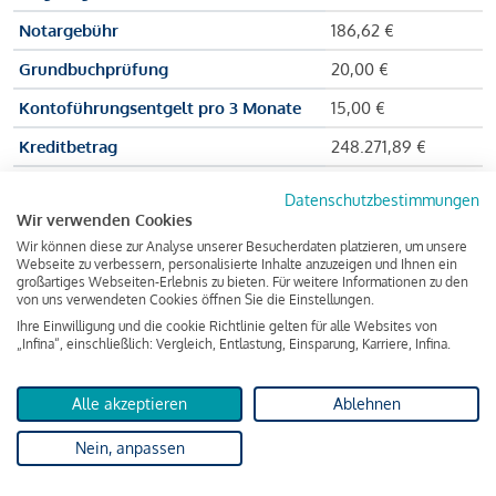
Notargebühr
186,62 €
Grundbuchprüfung
20,00 €
Kontoführungsentgelt pro 3 Monate
15,00 €
Kreditbetrag
248.271,89 €
Effektiver Jahreszinssatz
3,591 % p.a.
Datenschutzbestimmungen
Wir verwenden Cookies
Zu zahlender Gesamtbetrag
384.703,75 €
Wir können diese zur Analyse unserer Besucherdaten platzieren, um unsere
Kreditvermittler
INFINA Credit
Webseite zu verbessern, personalisierte Inhalte anzuzeigen und Ihnen ein
großartiges Webseiten-Erlebnis zu bieten. Für weitere Informationen zu den
Broker GmbH
von uns verwendeten Cookies öffnen Sie die Einstellungen.
Ihre Einwilligung und die cookie Richtlinie gelten für alle Websites von
„Infina“, einschließlich: Vergleich, Entlastung, Einsparung, Karriere, Infina.
Martina und Max Mustermann bekommen also eine Summe
von 237.000 Euro ausgezahlt, um die Wohnung zu kaufen.
Alle akzeptieren
Ablehnen
Darüber hinaus fallen aber noch einige Gebühren an (z. B. die
Nein, anpassen
Grundbucheintragungsgebühr), sodass die Bank den
Mustermanns
insgesamt einen Kreditbetrag
von 248.271,89