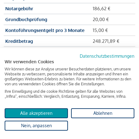
Notargebühr
186,62 €
Grundbuchprüfung
20,00 €
Kontoführungsentgelt pro 3 Monate
15,00 €
Kreditbetrag
248.271,89 €
Effektiver Jahreszinssatz
3,591 % p.a.
Datenschutzbestimmungen
Wir verwenden Cookies
Zu zahlender Gesamtbetrag
384.703,75 €
Wir können diese zur Analyse unserer Besucherdaten platzieren, um unsere
Kreditvermittler
INFINA Credit
Webseite zu verbessern, personalisierte Inhalte anzuzeigen und Ihnen ein
großartiges Webseiten-Erlebnis zu bieten. Für weitere Informationen zu den
Broker GmbH
von uns verwendeten Cookies öffnen Sie die Einstellungen.
Ihre Einwilligung und die cookie Richtlinie gelten für alle Websites von
„Infina“, einschließlich: Vergleich, Entlastung, Einsparung, Karriere, Infina.
Martina und Max Mustermann bekommen also eine Summe
von 237.000 Euro ausgezahlt, um die Wohnung zu kaufen.
Alle akzeptieren
Ablehnen
Darüber hinaus fallen aber noch einige Gebühren an (z. B. die
Nein, anpassen
Grundbucheintragungsgebühr), sodass die Bank den
Mustermanns
insgesamt einen Kreditbetrag
von 248.271,89