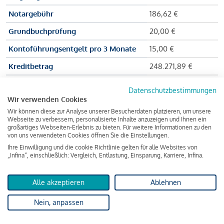
Notargebühr
186,62 €
Grundbuchprüfung
20,00 €
Kontoführungsentgelt pro 3 Monate
15,00 €
Kreditbetrag
248.271,89 €
Effektiver Jahreszinssatz
3,591 % p.a.
Datenschutzbestimmungen
Wir verwenden Cookies
Zu zahlender Gesamtbetrag
384.703,75 €
Wir können diese zur Analyse unserer Besucherdaten platzieren, um unsere
Kreditvermittler
INFINA Credit
Webseite zu verbessern, personalisierte Inhalte anzuzeigen und Ihnen ein
großartiges Webseiten-Erlebnis zu bieten. Für weitere Informationen zu den
Broker GmbH
von uns verwendeten Cookies öffnen Sie die Einstellungen.
Ihre Einwilligung und die cookie Richtlinie gelten für alle Websites von
„Infina“, einschließlich: Vergleich, Entlastung, Einsparung, Karriere, Infina.
Martina und Max Mustermann bekommen also eine Summe
von 237.000 Euro ausgezahlt, um die Wohnung zu kaufen.
Alle akzeptieren
Ablehnen
Darüber hinaus fallen aber noch einige Gebühren an (z. B. die
Nein, anpassen
Grundbucheintragungsgebühr), sodass die Bank den
Mustermanns
insgesamt einen Kreditbetrag
von 248.271,89