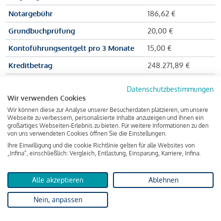
Notargebühr
186,62 €
Grundbuchprüfung
20,00 €
Kontoführungsentgelt pro 3 Monate
15,00 €
Kreditbetrag
248.271,89 €
Effektiver Jahreszinssatz
3,591 % p.a.
Datenschutzbestimmungen
Wir verwenden Cookies
Zu zahlender Gesamtbetrag
384.703,75 €
Wir können diese zur Analyse unserer Besucherdaten platzieren, um unsere
Kreditvermittler
INFINA Credit
Webseite zu verbessern, personalisierte Inhalte anzuzeigen und Ihnen ein
großartiges Webseiten-Erlebnis zu bieten. Für weitere Informationen zu den
Broker GmbH
von uns verwendeten Cookies öffnen Sie die Einstellungen.
Ihre Einwilligung und die cookie Richtlinie gelten für alle Websites von
„Infina“, einschließlich: Vergleich, Entlastung, Einsparung, Karriere, Infina.
Martina und Max Mustermann bekommen also eine Summe
von 237.000 Euro ausgezahlt, um die Wohnung zu kaufen.
Alle akzeptieren
Ablehnen
Darüber hinaus fallen aber noch einige Gebühren an (z. B. die
Nein, anpassen
Grundbucheintragungsgebühr), sodass die Bank den
Mustermanns
insgesamt einen Kreditbetrag
von 248.271,89