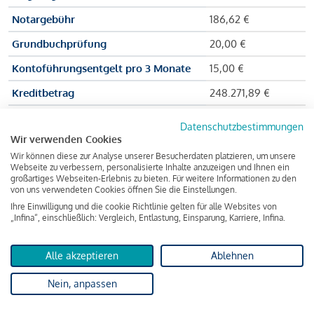
Notargebühr
186,62 €
Grundbuchprüfung
20,00 €
Kontoführungsentgelt pro 3 Monate
15,00 €
Kreditbetrag
248.271,89 €
Effektiver Jahreszinssatz
3,591 % p.a.
Datenschutzbestimmungen
Wir verwenden Cookies
Zu zahlender Gesamtbetrag
384.703,75 €
Wir können diese zur Analyse unserer Besucherdaten platzieren, um unsere
Kreditvermittler
INFINA Credit
Webseite zu verbessern, personalisierte Inhalte anzuzeigen und Ihnen ein
großartiges Webseiten-Erlebnis zu bieten. Für weitere Informationen zu den
Broker GmbH
von uns verwendeten Cookies öffnen Sie die Einstellungen.
Ihre Einwilligung und die cookie Richtlinie gelten für alle Websites von
„Infina“, einschließlich: Vergleich, Entlastung, Einsparung, Karriere, Infina.
Martina und Max Mustermann bekommen also eine Summe
von 237.000 Euro ausgezahlt, um die Wohnung zu kaufen.
Alle akzeptieren
Ablehnen
Darüber hinaus fallen aber noch einige Gebühren an (z. B. die
Nein, anpassen
Grundbucheintragungsgebühr), sodass die Bank den
Mustermanns
insgesamt einen Kreditbetrag
von 248.271,89