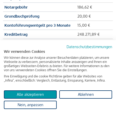
Notargebühr
186,62 €
Grundbuchprüfung
20,00 €
Kontoführungsentgelt pro 3 Monate
15,00 €
Kreditbetrag
248.271,89 €
Effektiver Jahreszinssatz
3,591 % p.a.
Datenschutzbestimmungen
Wir verwenden Cookies
Zu zahlender Gesamtbetrag
384.703,75 €
Wir können diese zur Analyse unserer Besucherdaten platzieren, um unsere
Kreditvermittler
INFINA Credit
Webseite zu verbessern, personalisierte Inhalte anzuzeigen und Ihnen ein
großartiges Webseiten-Erlebnis zu bieten. Für weitere Informationen zu den
Broker GmbH
von uns verwendeten Cookies öffnen Sie die Einstellungen.
Ihre Einwilligung und die cookie Richtlinie gelten für alle Websites von
„Infina“, einschließlich: Vergleich, Entlastung, Einsparung, Karriere, Infina.
Martina und Max Mustermann bekommen also eine Summe
von 237.000 Euro ausgezahlt, um die Wohnung zu kaufen.
Alle akzeptieren
Ablehnen
Darüber hinaus fallen aber noch einige Gebühren an (z. B. die
Nein, anpassen
Grundbucheintragungsgebühr), sodass die Bank den
Mustermanns
insgesamt einen Kreditbetrag
von 248.271,89