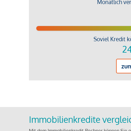
Monatlich ve
Soviel Kredit k
24
zu
Immobilienkredite vergle
Mit dem Immobilienkredit-Rechner können Sie on