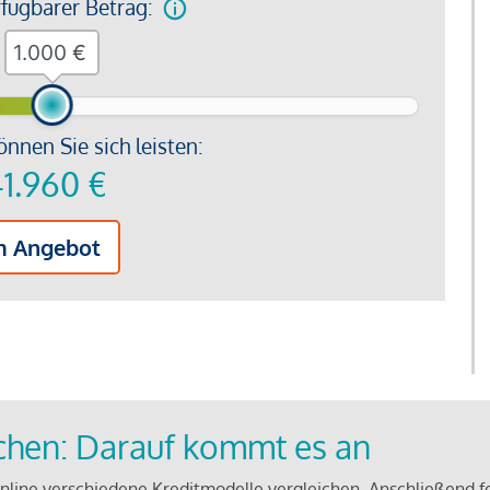
rfügbarer Betrag:
€
önnen Sie sich leisten:
1.960
€
m Angebot
ichen: Darauf kommt es an
line verschiedene Kreditmodelle vergleichen. Anschließend f