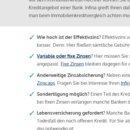
Kreditangebot einer Bank. Infina greift Ihnen da
man beim Immobilienkreditvergleich achten mu
Wie hoch ist der Effektivzins?
Effektivzins 
besser. Denn: Hier fließen sämtliche Gebü
Variable oder fixe Zinsen
?
Hier müssen Sie 
angepasst.
Fixe Zinsen
bleiben dagegen für e
Anderweitige Zinsabsicherung?
Neben einer
Zinscaps
. Fragen Sie bei Interesse Ihren
Infi
Sondertilgung möglich?
Einen Teil des Kred
bei fixen Zinsen verlangen manche Banken da
Lebensversicherung gefordert?
Manche Bank
Todesfall den noch offenen Kredit. Für Sie a
das notwendig ist.