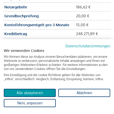
Notargebühr
186,62 €
Grundbuchprüfung
20,00 €
Kontoführungsentgelt pro 3 Monate
15,00 €
Kreditbetrag
248.271,89 €
Effektiver Jahreszinssatz
3,591 % p.a.
Datenschutzbestimmungen
Wir verwenden Cookies
Zu zahlender Gesamtbetrag
384.703,75 €
Wir können diese zur Analyse unserer Besucherdaten platzieren, um unsere
Kreditvermittler
INFINA Credit
Webseite zu verbessern, personalisierte Inhalte anzuzeigen und Ihnen ein
großartiges Webseiten-Erlebnis zu bieten. Für weitere Informationen zu den
Broker GmbH
von uns verwendeten Cookies öffnen Sie die Einstellungen.
Ihre Einwilligung und die cookie Richtlinie gelten für alle Websites von
„Infina“, einschließlich: Vergleich, Entlastung, Einsparung, Karriere, Infina.
Martina und Max Mustermann bekommen also eine Summe
von 237.000 Euro ausgezahlt, um die Wohnung zu kaufen.
Alle akzeptieren
Ablehnen
Darüber hinaus fallen aber noch einige Gebühren an (z. B. die
Nein, anpassen
Grundbucheintragungsgebühr), sodass die Bank den
Mustermanns
insgesamt einen Kreditbetrag
von 248.271,89