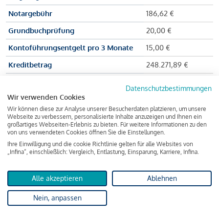
Notargebühr
186,62 €
Grundbuchprüfung
20,00 €
Kontoführungsentgelt pro 3 Monate
15,00 €
Kreditbetrag
248.271,89 €
Effektiver Jahreszinssatz
3,591 % p.a.
Datenschutzbestimmungen
Wir verwenden Cookies
Zu zahlender Gesamtbetrag
384.703,75 €
Wir können diese zur Analyse unserer Besucherdaten platzieren, um unsere
Kreditvermittler
INFINA Credit
Webseite zu verbessern, personalisierte Inhalte anzuzeigen und Ihnen ein
großartiges Webseiten-Erlebnis zu bieten. Für weitere Informationen zu den
Broker GmbH
von uns verwendeten Cookies öffnen Sie die Einstellungen.
Ihre Einwilligung und die cookie Richtlinie gelten für alle Websites von
„Infina“, einschließlich: Vergleich, Entlastung, Einsparung, Karriere, Infina.
Martina und Max Mustermann bekommen also eine Summe
von 237.000 Euro ausgezahlt, um die Wohnung zu kaufen.
Alle akzeptieren
Ablehnen
Darüber hinaus fallen aber noch einige Gebühren an (z. B. die
Nein, anpassen
Grundbucheintragungsgebühr), sodass die Bank den
Mustermanns
insgesamt einen Kreditbetrag
von 248.271,89