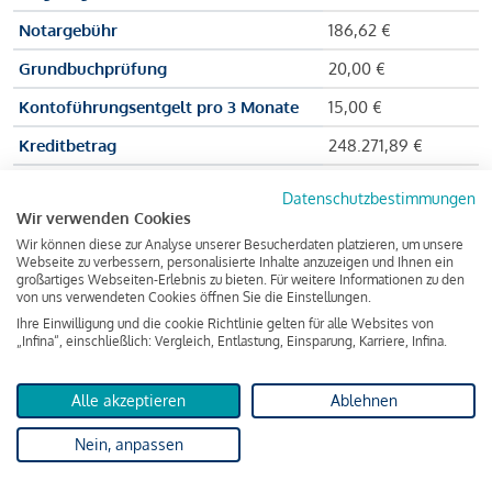
Notargebühr
186,62 €
Grundbuchprüfung
20,00 €
Kontoführungsentgelt pro 3 Monate
15,00 €
Kreditbetrag
248.271,89 €
Effektiver Jahreszinssatz
3,591 % p.a.
Datenschutzbestimmungen
Wir verwenden Cookies
Zu zahlender Gesamtbetrag
384.703,75 €
Wir können diese zur Analyse unserer Besucherdaten platzieren, um unsere
Kreditvermittler
INFINA Credit
Webseite zu verbessern, personalisierte Inhalte anzuzeigen und Ihnen ein
großartiges Webseiten-Erlebnis zu bieten. Für weitere Informationen zu den
Broker GmbH
von uns verwendeten Cookies öffnen Sie die Einstellungen.
Ihre Einwilligung und die cookie Richtlinie gelten für alle Websites von
„Infina“, einschließlich: Vergleich, Entlastung, Einsparung, Karriere, Infina.
Martina und Max Mustermann bekommen also eine Summe
von 237.000 Euro ausgezahlt, um die Wohnung zu kaufen.
Alle akzeptieren
Ablehnen
Darüber hinaus fallen aber noch einige Gebühren an (z. B. die
Nein, anpassen
Grundbucheintragungsgebühr), sodass die Bank den
Mustermanns
insgesamt einen Kreditbetrag
von 248.271,89