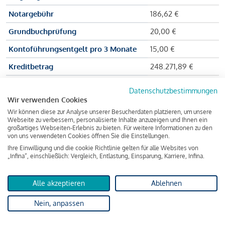
Notargebühr
186,62 €
Grundbuchprüfung
20,00 €
Kontoführungsentgelt pro 3 Monate
15,00 €
Kreditbetrag
248.271,89 €
Effektiver Jahreszinssatz
3,591 % p.a.
Datenschutzbestimmungen
Wir verwenden Cookies
Zu zahlender Gesamtbetrag
384.703,75 €
Wir können diese zur Analyse unserer Besucherdaten platzieren, um unsere
Kreditvermittler
INFINA Credit
Webseite zu verbessern, personalisierte Inhalte anzuzeigen und Ihnen ein
großartiges Webseiten-Erlebnis zu bieten. Für weitere Informationen zu den
Broker GmbH
von uns verwendeten Cookies öffnen Sie die Einstellungen.
Ihre Einwilligung und die cookie Richtlinie gelten für alle Websites von
„Infina“, einschließlich: Vergleich, Entlastung, Einsparung, Karriere, Infina.
Martina und Max Mustermann bekommen also eine Summe
von 237.000 Euro ausgezahlt, um die Wohnung zu kaufen.
Alle akzeptieren
Ablehnen
Darüber hinaus fallen aber noch einige Gebühren an (z. B. die
Nein, anpassen
Grundbucheintragungsgebühr), sodass die Bank den
Mustermanns
insgesamt einen Kreditbetrag
von 248.271,89