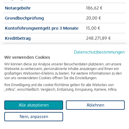
Notargebühr
186,62 €
Grundbuchprüfung
20,00 €
Kontoführungsentgelt pro 3 Monate
15,00 €
Kreditbetrag
248.271,89 €
Effektiver Jahreszinssatz
3,591 % p.a.
Datenschutzbestimmungen
Wir verwenden Cookies
Zu zahlender Gesamtbetrag
384.703,75 €
Wir können diese zur Analyse unserer Besucherdaten platzieren, um unsere
Kreditvermittler
INFINA Credit
Webseite zu verbessern, personalisierte Inhalte anzuzeigen und Ihnen ein
großartiges Webseiten-Erlebnis zu bieten. Für weitere Informationen zu den
Broker GmbH
von uns verwendeten Cookies öffnen Sie die Einstellungen.
Ihre Einwilligung und die cookie Richtlinie gelten für alle Websites von
„Infina“, einschließlich: Vergleich, Entlastung, Einsparung, Karriere, Infina.
Martina und Max Mustermann bekommen also eine Summe
von 237.000 Euro ausgezahlt, um die Wohnung zu kaufen.
Alle akzeptieren
Ablehnen
Darüber hinaus fallen aber noch einige Gebühren an (z. B. die
Nein, anpassen
Grundbucheintragungsgebühr), sodass die Bank den
Mustermanns
insgesamt einen Kreditbetrag
von 248.271,89