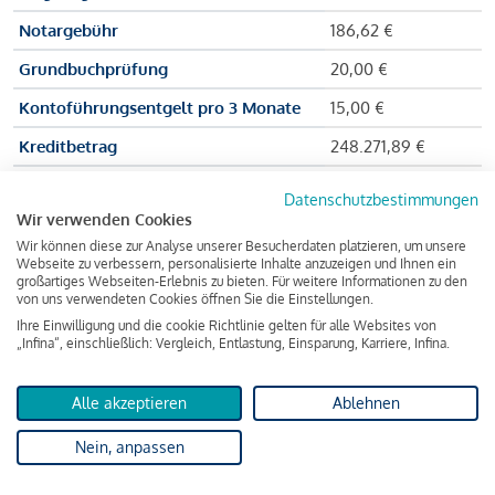
Notargebühr
186,62 €
Grundbuchprüfung
20,00 €
Kontoführungsentgelt pro 3 Monate
15,00 €
Kreditbetrag
248.271,89 €
Effektiver Jahreszinssatz
3,591 % p.a.
Datenschutzbestimmungen
Wir verwenden Cookies
Zu zahlender Gesamtbetrag
384.703,75 €
Wir können diese zur Analyse unserer Besucherdaten platzieren, um unsere
Kreditvermittler
INFINA Credit
Webseite zu verbessern, personalisierte Inhalte anzuzeigen und Ihnen ein
großartiges Webseiten-Erlebnis zu bieten. Für weitere Informationen zu den
Broker GmbH
von uns verwendeten Cookies öffnen Sie die Einstellungen.
Ihre Einwilligung und die cookie Richtlinie gelten für alle Websites von
„Infina“, einschließlich: Vergleich, Entlastung, Einsparung, Karriere, Infina.
Martina und Max Mustermann bekommen also eine Summe
von 237.000 Euro ausgezahlt, um die Wohnung zu kaufen.
Alle akzeptieren
Ablehnen
Darüber hinaus fallen aber noch einige Gebühren an (z. B. die
Nein, anpassen
Grundbucheintragungsgebühr), sodass die Bank den
Mustermanns
insgesamt einen Kreditbetrag
von 248.271,89